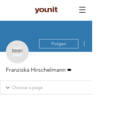
Weitere Optionen
Folgen
Administrator
Franziska Hirschelmann