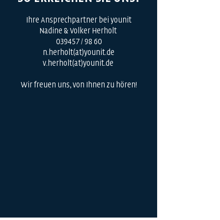
​Ihre Ansprechpartner bei younit
Nadine & Volker Herholt
039457 / 98 60
n.herholt(at)younit.de
v.herholt(at)younit.de
Wir freuen uns, von Ihnen zu hören!