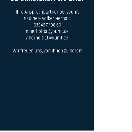
​Ihre Ansprechpartner bei younit
Nadine & Volker Herholt
039457 / 98 60
n.herholt(at)younit.de
v.herholt(at)younit.de
Wir freuen uns, von Ihnen zu hören!